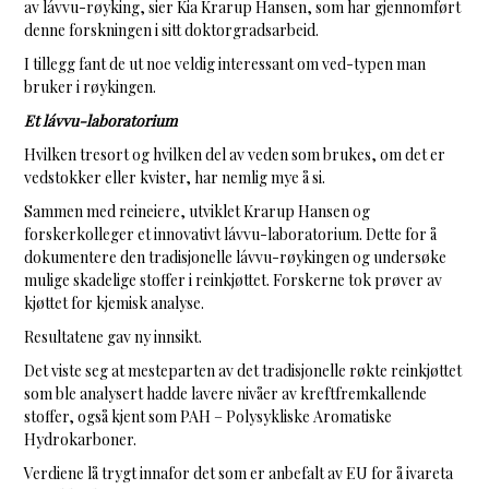
av lávvu-røyking, sier Kia Krarup Hansen, som har gjennomført
denne forskningen i sitt doktorgradsarbeid.
I tillegg fant de ut noe veldig interessant om ved-typen man
bruker i røykingen.
Et lávvu-laboratorium
Hvilken tresort og hvilken del av veden som brukes, om det er
vedstokker eller kvister, har nemlig mye å si.
Sammen med reineiere, utviklet Krarup Hansen og
forskerkolleger et innovativt lávvu-laboratorium. Dette for å
dokumentere den tradisjonelle lávvu-røykingen og undersøke
mulige skadelige stoffer i reinkjøttet. Forskerne tok prøver av
kjøttet for kjemisk analyse.
Resultatene gav ny innsikt.
Det viste seg at mesteparten av det tradisjonelle røkte reinkjøttet
som ble analysert hadde lavere nivåer av kreftfremkallende
stoffer, også kjent som PAH – Polysykliske Aromatiske
Hydrokarboner.
Verdiene lå trygt innafor det som er anbefalt av EU for å ivareta