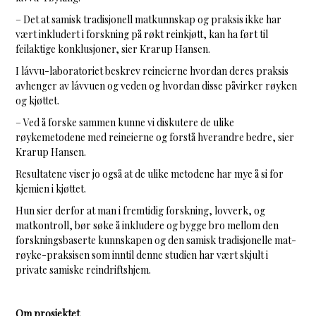
– Det at samisk tradisjonell matkunnskap og praksis ikke har
vært inkludert i forskning på røkt reinkjøtt, kan ha ført til
feilaktige konklusjoner, sier Krarup Hansen.
I lávvu-laboratoriet beskrev reineierne hvordan deres praksis
avhenger av lávvuen og veden og hvordan disse påvirker røyken
og kjøttet.
– Ved å forske sammen kunne vi diskutere de ulike
røykemetodene med reineierne og forstå hverandre bedre, sier
Krarup Hansen.
Resultatene viser jo også at de ulike metodene har mye å si for
kjemien i kjøttet.
Hun sier derfor at man i fremtidig forskning, lovverk, og
matkontroll, bør søke å inkludere og bygge bro mellom den
forskningsbaserte kunnskapen og den samisk tradisjonelle mat-
røyke-praksisen som inntil denne studien har vært skjult i
private samiske reindriftshjem.
Om prosjektet