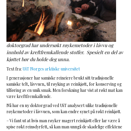
doktorgrad har undersøkt røykemetoder i lávvu og
innhold av kreftfremkallende stoffer. Spesielt en del av
kjøttet bør du holde deg unna.
Text fra:
UiT Norges arktiske universitet
I generasjoner har samiske reineiere brukt sitt tradisjonelle
samiske telt, lávvuen, til røyking av reinkjøtt, for konserving og
tilføring av en unik smak. Men forskning har vist at røkt mat kan
være kreftfremkallende.
Nå har en ny doktorgrad ved UiT analysert ulike tradisjonelle
røykemetoder i lávvuen, som kan endre synet på røkt reinkjøtt.
– Vi fant ut at hvis man røyker magert reinkjøtt eller lar være å
spise røkt reinsdyrfett, så kan man unngå de skadelige effektene