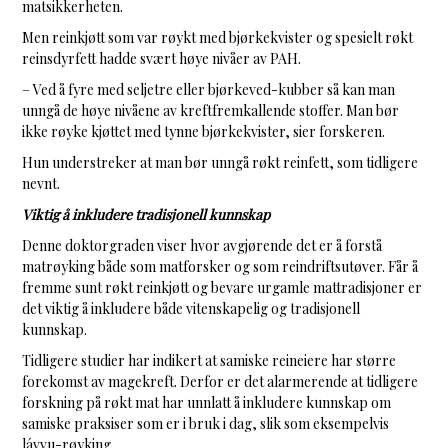
matsikkerheten.
Men reinkjøtt som var røykt med bjørkekvister og spesielt røkt
reinsdyrfett hadde svært høye nivåer av PAH.
– Ved å fyre med seljetre eller bjørkeved-kubber så kan man
unngå de høye nivåene av kreftfremkallende stoffer. Man bør
ikke røyke kjøttet med tynne bjørkekvister, sier forskeren.
Hun understreker at man bør unngå røkt reinfett, som tidligere
nevnt.
Viktig å inkludere tradisjonell kunnskap
Denne doktorgraden viser hvor avgjørende det er å forstå
matrøyking både som matforsker og som reindriftsutøver. Får å
fremme sunt røkt reinkjøtt og bevare urgamle mattradisjoner er
det viktig å inkludere både vitenskapelig og tradisjonell
kunnskap.
Tidligere studier har indikert at samiske reineiere har større
forekomst av magekreft. Derfor er det alarmerende at tidligere
forskning på røkt mat har unnlatt å inkludere kunnskap om
samiske praksiser som er i bruk i dag, slik som eksempelvis
lávvu-røyking.