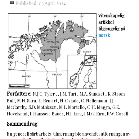
Published: 03 April 2024
Vitenskapelig
artikkel
tilgjengelig på
norsk
Forfattere:
N.J.C. Tyler ,, J.M. Turi , M.A. Sundset , K. Strøm
Bull, M.N. Sara, E. Reinert, N. Oskale, C. Nellemann, J.J.
McCarthy, S.D. Mathiesen, M.L. Martello, O.H. Magga, G.K.
Hovelsrud, I. Hanssen-Bauer, N.I. Eira, I.M.G. Eira, R.W. Corell
Sammendrag
En generell sårbarhets-tilnærming ble anvendt i utformingen av