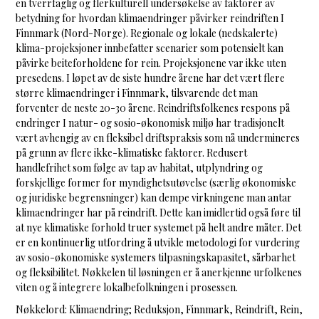
en tverrfaglig og flerkulturell undersøkelse av faktorer av
betydning for hvordan klimaendringer påvirker reindriften I
Finnmark (Nord-Norge). Regionale og lokale (nedskalerte)
klima-projeksjoner innbefatter scenarier som potensielt kan
påvirke beiteforholdene for rein. Projeksjonene var ikke uten
presedens. I løpet av de siste hundre årene har det vært flere
større klimaendringer i Finnmark, tilsvarende det man
forventer de neste 20-30 årene. Reindriftsfolkenes respons på
endringer I natur- og sosio-økonomisk miljø har tradisjonelt
vært avhengig av en fleksibel driftspraksis som nå undermineres
på grunn av flere ikke-klimatiske faktorer. Redusert
handlefrihet som følge av tap av habitat, utplyndring og
forskjellige former for myndighetsutøvelse (særlig økonomiske
og juridiske begrensninger) kan dempe virkningene man antar
klimaendringer har på reindrift. Dette kan imidlertid også føre til
at nye klimatiske forhold truer systemet på helt andre måter. Det
er en kontinuerlig utfordring å utvikle metodologi for vurdering
av sosio-økonomiske systemers tilpasningskapasitet, sårbarhet
og fleksibilitet. Nøkkelen til løsningen er å anerkjenne urfolkenes
viten og å integrere lokalbefolkningen i prosessen.
Nøkkelord: Klimaendring; Reduksjon, Finnmark, Reindrift, Rein,