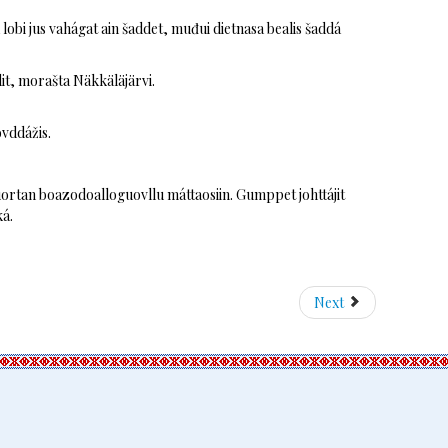
obi jus vahágat ain šaddet, muđui dietnasa bealis šaddá
dit, morašta Näkkäläjärvi.
vddážis.
rtan boazodoalloguovllu máttaosiin. Gumppet johttájit
ká.
Next