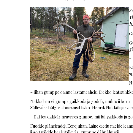
S
Yl
b
Gu
G
gá
– 
Bá
s
Nä
– Iihan gumppe oainne lastameahcis. Diekko leat suhkke
Näkkäläjärvi: gumpe gaikkoda ja goddá, muhto ii bora
Sálleváre bálgosa boazoisit Iisko-Henrik Näkkäläjärvi 
– Dat lea dakkár neavrres gumpe, mii fal gaikkoda ja go
Fuođđoplánejeaddji Eerojuhani Laine dieđu mielde lea
ii goit váldde beali Sállevári gumppe dáhpáhussii.