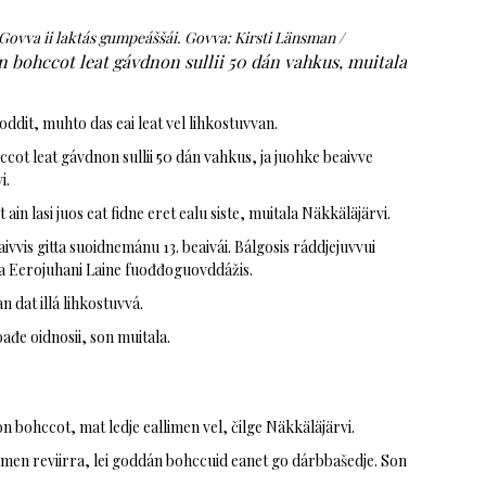
 Govva ii laktás gumpeáššái. Govva: Kirsti Länsman /
n bohccot leat gávdnon sullii 50 dán vahkus, muitala
ddit, muhto das eai leat vel lihkostuvvan.
ot leat gávdnon sullii 50 dán vahkus, ja juohke beaivve
i.
 ain lasi juos eat fidne eret ealu siste, muitala Näkkäläjärvi.
vvis gitta suoidnemánu 13. beaivái. Bálgosis ráddjejuvvui
a Eerojuhani Laine fuođđoguovddážis.
 dat illá lihkostuvvá.
đe oidnosii, son muitala.
 bohccot, mat ledje eallimen vel, čilge Näkkäläjärvi.
en reviirra, lei goddán bohccuid eanet go dárbbašedje. Son