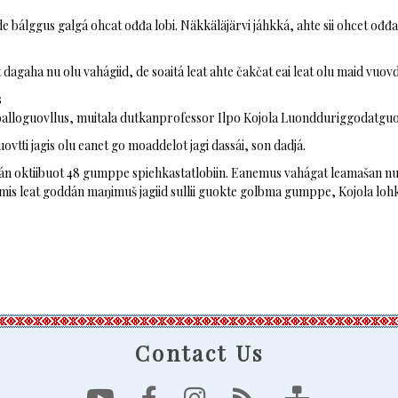
bálggus galgá ohcat ođđa lobi. Näkkäläjärvi jáhkká, ahte sii ohcet ođđa l
t dagaha nu olu vahágiid, de soaitá leat ahte čakčat eai leat olu maid vuov
s
oalloguovllus, muitala dutkanprofessor Ilpo Kojola Luondduriggodatguo
ti jagis olu eanet go moaddelot jagi dassái, son dadjá.
 oktiibuot 48 gumppe spiehkastatlobiin. Eanemus vahágat leamašan nuo
is leat goddán maŋimuš jagiid sullii guokte golbma gumppe, Kojola loh
Contact Us