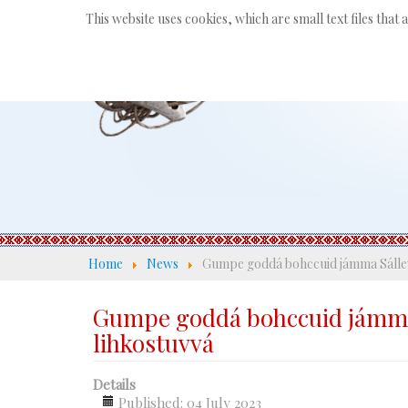
This website uses cookies, which are small text files that
Home
News
Gumpe goddá bohccuid jámma Sállevári
Gumpe goddá bohccuid jámma Sá
lihkostuvvá
Details
Published: 04 July 2023