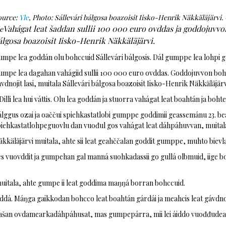
ource:
Yle
, Photo: Sállevári bálgosa boazoisit Iisko-Henrik Näkkäläjärvi.
Vahágat leat šaddan sullii 100 000 euro ovddas ja goddojuvvo
e
álgosa boazoisit Iisko-Henrik Näkkäläjärvi.
mpe lea goddán olu bohccuid Sállevári bálgosis. Dál gumppe lea lohpi go
umpe lea dagahan vahágiid sullii 100 000 euro ovddas. Goddojuvvon bohcc
vdnojit lasi, muitala Sállevári bálgosa boazoisit Iisko-Henrik Näkkäläjärv
Dilli lea hui váttis. Olu lea goddán ja stuorra vahágat leat boahtán ja bohtet
lggus ozai ja oaččui spiehkastatlobi gumppe goddimii geassemánu 23. beai
piehkastatlohpeguovlu dan vuođul gos vahágat leat dáhpáhuvvan, muital
kkäläjärvi muitala, ahte sii leat geahččalan goddit gumppe, muhto bievlan
s vuovddit ja gumpehan gal manná suohkadassii go gullá olbmuid, iige boa
muitala, ahte gumpe ii leat goddima maŋŋá borran bohccuid.
ddá. Máŋga gaikkodan bohcco leat boahtán gárdái ja meahcis leat gávdnon
mašan ovdamearkadáhpáhusat, mas gumpepárra, mii lei áiddo vuođđudeam