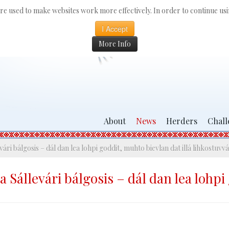
 are used to make websites work more effectively. In order to continue usin
I Accept
More Info
About
News
Herders
Chall
 bálgosis – dál dan lea lohpi goddit, muhto bievlan dat illá lihkostuvvá
llevári bálgosis – dál dan lea lohpi g