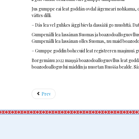
Jus gumppe eai leat goddán ovdal áigemeari nohkama, de 
váttes dilli.
– Dás lea vel guhkes áiggi bievla dassážii go muohttá. Da
Gumpenálli lea lassánan Suomas ja boazodoalloguovllu
Gumpenálli lea lassánan olles Suomas, nu maid boazod
– Gumppe goddin bohccuid leat registreren maŋimuš guovt
Borgemánu 2022 maŋŋá boazodoalloguovllus leat goddán
boazodoalloguvlui máddin ja nuortan Ruošša bealde. Sám
Prev