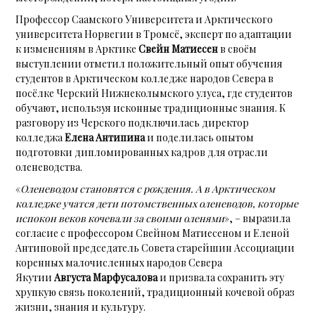
Профессор Саамского Университета и Арктического
университета Норвегии в Тромсё, эксперт по адаптации
к изменениям в Арктике
Свейн Матиесен
в своём
выступлении отметил положительный опыт обучения
студентов в Арктическом колледже народов Севера в
посёлке Черский Нижнеколымского улуса, где студентов
обучают, используя исконные традиционные знания. К
разговору из Черского подключилась директор
колледжа
Елена Антипина
и поделилась опытом
подготовки дипломированных кадров для отрасли
оленеводства.
«
Оленеводом становятся с рождения. А в Арктическом
колледже учатся дети потомственных оленеводов, которые
испокон веков кочевали за своими оленями
», – выразила
согласие с профессором Свейном Матиесеном и Еленой
Антиповой председатель Совета старейшин Ассоциации
коренных малочисленных народов Севера
Якутии
Августа Марфусалова
и призвала сохранить эту
хрупкую связь поколений, традиционный кочевой образ
жизни, знания и культуру.