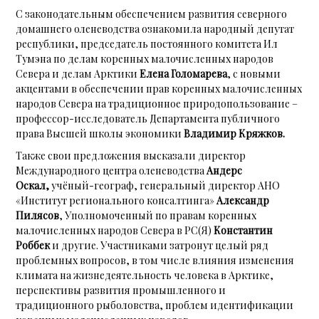
С законодательным обеспечением развития северного
домашнего оленеводства ознакомила народный депутат
республики, председатель постоянного комитета Ил
Тумэна по делам коренных малочисленных народов
Севера и делам Арктики
Елена Голомарева
, с новыми
акцентами в обеспечении прав коренных малочисленных
народов Севера на традиционное природопользование –
профессор-исследователь Департамента публичного
права Высшей школы экономики
Владимир Кряжков.
Также свои предложения высказали директор
Международного центра оленеводства
Андерс
Оскал,
учёный-географ, генеральный директор АНО
«Институт регионального консалтинга»
Александр
Пилясов
, Уполномоченный по правам коренных
малочисленных народов Севера в РС(Я)
Константин
Роббек
и другие. Участниками затронут целый ряд
проблемных вопросов, в том числе влияния изменения
климата на жизнедеятельность человека в Арктике,
перспективы развития промышленного и
традиционного рыболовства, проблем идентификации