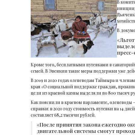
В комит
инициир
Дьяченк
хозяйст
В докуме
«Льгот
выделе
пресс-
Кроме того, бесплатными путевками в санаторий
семей. В Эвенкии такие меры поддержки уже дей
В 2019 и 2020 годах оленеводам Таймыра и члена
края «О социальной поддержке граждан, прожив
цели из краевой казны выделяли по 800 тысяч руб
Как пояснили в краевом парламенте, оленеводы –
справки: в 2020 году стоимость путевки на 14 дн
составляет 68,2 тысячи рублей.
«После принятия закона ежегодно ок
двигательной системы смогут проходи