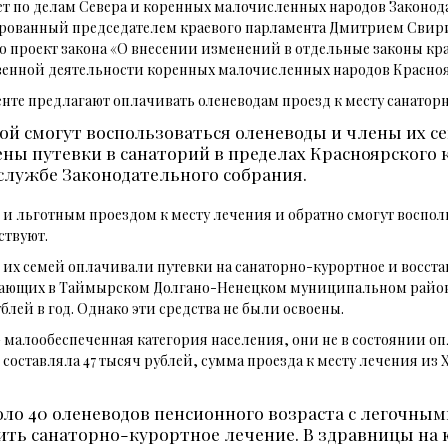
ет по делам Севера и коренных малочисленных народов Законод
ованный председателем краевого парламента Дмитрием Свири
о проект закона «О внесении изменений в отдельные законы кр
венной деятельности коренных малочисленных народов Красноя
нте предлагают оплачивать оленеводам проезд к месту санатор
ой смогут воспользоваться оленеводы и члены их с
ны путевки в санаторий в пределах Красноярского к
службе Законодательного собрания.
 и льготным проездом к месту лечения и обратно смогут воспол
ствуют.
м их семей оплачивали путевки на санаторно-курортное и восст
ающих в Таймырском Долгано-Ненецком муниципальном районе К
лей в год. Однако эти средства не были освоены.
 малообеспеченная категория населения, они не в состоянии опл
ей составляла 47 тысяч рублей, сумма проезда к месту лечения и
оло 40 оленеводов пенсионного возраста с легочны
ть санаторно-курортное лечение. В здравницы на ю