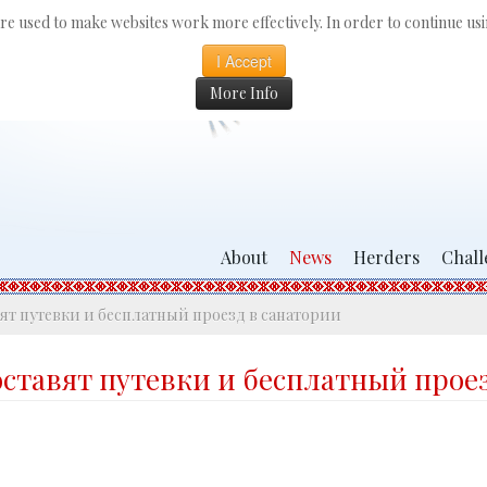
 are used to make websites work more effectively. In order to continue usin
I Accept
More Info
About
News
Herders
Chall
т путевки и бесплатный проезд в санатории
ставят путевки и бесплатный проез