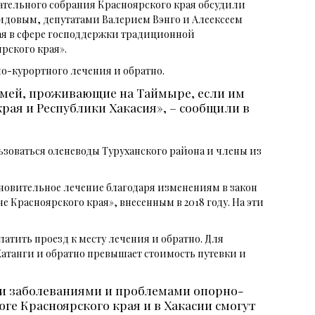
ательного собрания Красноярского края обсудили
довым, депутатами Валерием Вэнго и Алеексеем
ая в сфере господдержки традиционной
рского края».
но-курортного лечения и обратно.
емей, проживающие на Таймыре, если им
рая и Республики Хакасия», – сообщили в
ьзоваться оленеводы Туруханского района и члены из
ановительное лечение благодаря изменениям в закон
расноярского края», внесенным в 2018 году. На эти
атить проезд к месту лечения и обратно. Для
з Хатанги и обратно превышает стоимость путевки и
ми заболеваниями и проблемами опорно-
ге Красноярского края и в Хакасии смогут