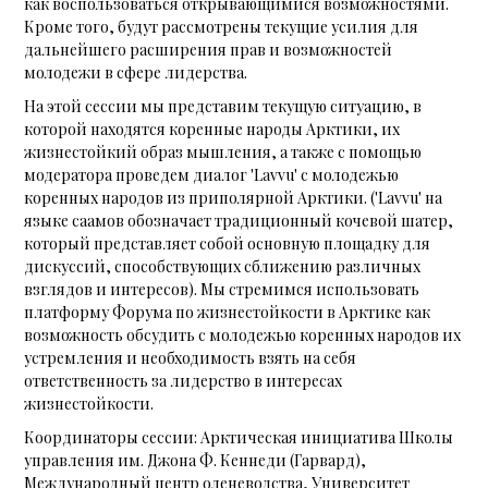
как воспользоваться открывающимися возможностями.
Кроме того, будут рассмотрены текущие усилия для
дальнейшего расширения прав и возможностей
молодежи в сфере лидерства.
На этой сессии мы представим текущую ситуацию, в
которой находятся коренные народы Арктики, их
жизнестойкий образ мышления, а также с помощью
модератора проведем диалог 'Lavvu' с молодежью
коренных народов из приполярной Арктики. ('Lavvu' на
языке саамов обозначает традиционный кочевой шатер,
который представляет собой основную площадку для
дискуссий, способствующих сближению различных
взглядов и интересов). Мы стремимся использовать
платформу Форума по жизнестойкости в Арктике как
возможность обсудить с молодежью коренных народов их
устремления и необходимость взять на себя
ответственность за лидерство в интересах
жизнестойкости.
Координаторы сессии: Арктическая инициатива Школы
управления им. Джона Ф. Кеннеди (Гарвард),
Международный центр оленеводства, Университет