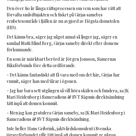
Den över tio år långa rättsprocessen om vem som har rätt att
förvalta småviltsjakten och fisket på Girjas samebys
renbetesområde i fjällen är nu avgjord av Högsta domstolen
(HD).
Det känns bra, säger jag något annat så ljuger jag, säger en
samlad Matti Blind Berg, Girjas sameby direkt efter domens
förkunnande.
En som är märkbart berörd är Jörgen Jonsson, Samernas
Riksförbunds före detta ordförande.
- Det känns fantastiskt att få vara med om det här, Girjas har
vunnit, säger han med tårar i ögonen.
- Jag har bara sett utgången så vill höra skälen och fundera, sa JK
Mari Heidenborg i Sameradions & SVT Sápmis direktsändning
tätt inpå att domen kommit.
- Men jag kan gratulera Girjas sameby, sa JK Mari Heidenborg i
Sameradions & SVT Sápmis direktsändning.
Inte heller Hans Geibrink, jaktvårdskonsulent i Svenska
jägareförbundet ville tätt inpå att domen kommit ge någon