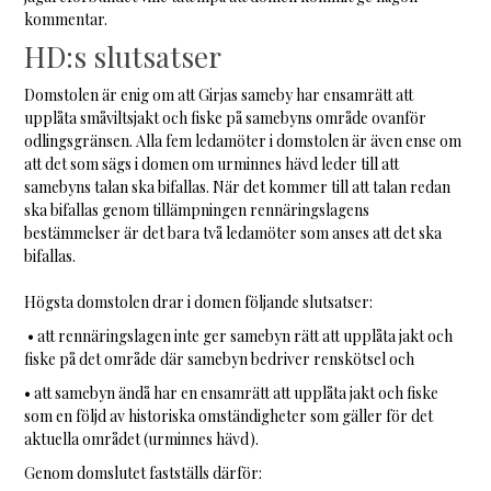
kommentar.
HD:s slutsatser
Domstolen är enig om att Girjas sameby har ensamrätt att
upplåta småviltsjakt och fiske på samebyns område ovanför
odlingsgränsen. Alla fem ledamöter i domstolen är även ense om
att det som sägs i domen om urminnes hävd leder till att
samebyns talan ska bifallas. När det kommer till att talan redan
ska bifallas genom tillämpningen rennäringslagens
bestämmelser är det bara två ledamöter som anses att det ska
bifallas.
Högsta domstolen drar i domen följande slutsatser:
• att rennäringslagen inte ger samebyn rätt att upplåta jakt och
fiske på det område där samebyn bedriver renskötsel och
• att samebyn ändå har en ensamrätt att upplåta jakt och fiske
som en följd av historiska omständigheter som gäller för det
aktuella området (urminnes hävd).
Genom domslutet fastställs därför: